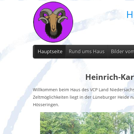
H
Hauptseite
Rund ums Haus
Bilder vo
Heinrich-Ka
Willkommen beim Haus des VCP Land Niedersachse
Zeltmöglichkeiten liegt in der Lüneburger Heide
Hösseringen.