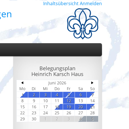
Inhaltsübersicht
Anmelden
gen
Belegungsplan
Heinrich Karsch Haus
Juni 2026
Mo
Di
Mi
Do
Fr
Sa
So
1
2
3
4
5
6
7
8
9
10
11
12
13
14
15
16
17
18
19
20
21
22
23
24
25
26
27
28
29
30
1
2
3
4
5