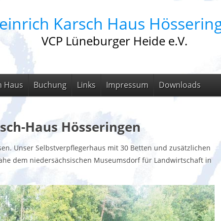
einrich Karsch Haus Hösserin
VCP Lüneburger Heide e.V.
m Haus
Buchung
Links
Impressum
Downloads
rsch-Haus Hösseringen
n. Unser Selbstverpflegerhaus mit 30 Betten und zusätzlichen
 nahe dem niedersächsischen Museumsdorf für Landwirtschaft in