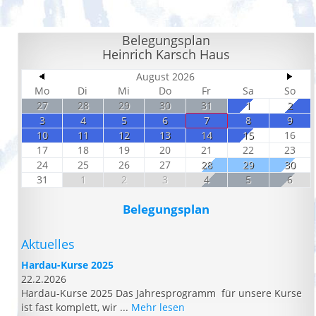
Belegungsplan
Heinrich Karsch Haus
August 2026
Mo
Di
Mi
Do
Fr
Sa
So
27
28
29
30
31
1
2
3
4
5
6
7
8
9
10
11
12
13
14
15
16
17
18
19
20
21
22
23
24
25
26
27
28
29
30
31
1
2
3
4
5
6
Belegungsplan
Aktuelles
Hardau-Kurse 2025
22.2.2026
Hardau-Kurse 2025 Das Jahresprogramm für unsere Kurse
ist fast komplett, wir ...
Mehr lesen