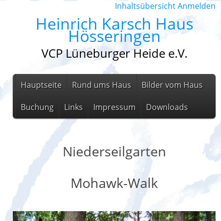
Inhaltsübersicht
Anmelden
Heinrich Karsch Haus
Hösseringen
VCP Lüneburger Heide e.V.
Hauptseite
Rund ums Haus
Bilder vom Haus
Buchung
Links
Impressum
Downloads
Niederseilgarten
Mohawk-Walk