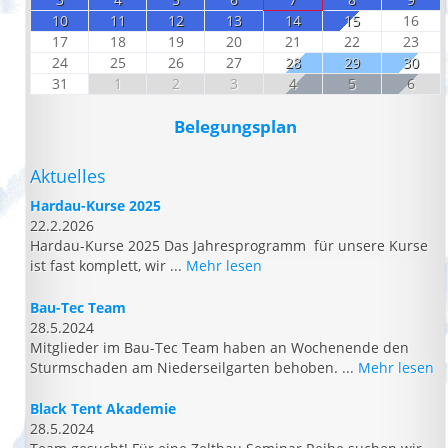
10
11
12
13
14
15
16
17
18
19
20
21
22
23
24
25
26
27
28
29
30
31
1
2
3
4
5
6
Belegungsplan
Aktuelles
Hardau-Kurse 2025
22.2.2026
Hardau-Kurse 2025 Das Jahresprogramm für unsere Kurse
ist fast komplett, wir ...
Mehr lesen
Bau-Tec Team
28.5.2024
Mitglieder im Bau-Tec Team haben an Wochenende den
Sturmschaden am Niederseilgarten behoben. ...
Mehr lesen
Black Tent Akademie
28.5.2024