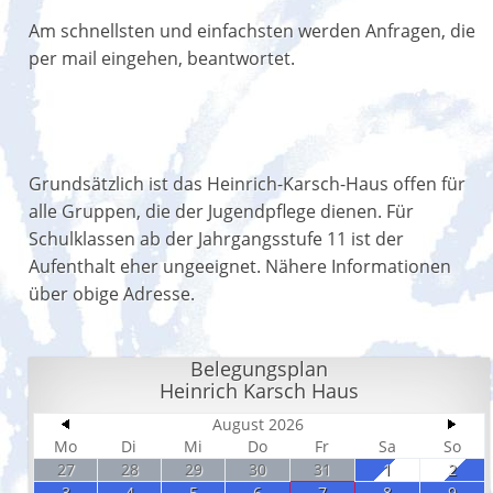
Am schnellsten und einfachsten werden Anfragen, die
per mail eingehen, beantwortet.
Grundsätzlich ist das Heinrich-Karsch-Haus offen für
alle Gruppen, die der Jugendpflege dienen. Für
Schulklassen ab der Jahrgangsstufe 11 ist der
Aufenthalt eher ungeeignet. Nähere Informationen
über obige Adresse.
Belegungsplan
Heinrich Karsch Haus
August 2026
Mo
Di
Mi
Do
Fr
Sa
So
27
28
29
30
31
1
2
3
4
5
6
7
8
9