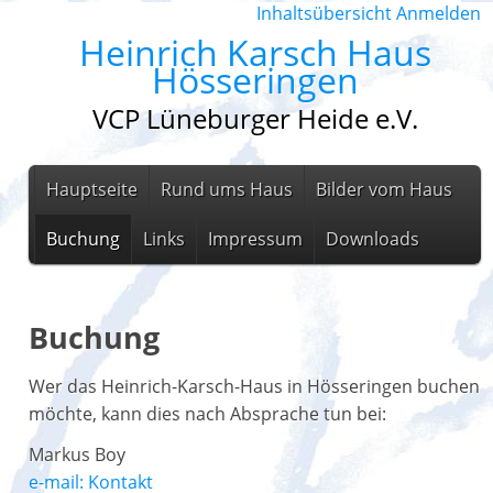
Inhaltsübersicht
Anmelden
Heinrich Karsch Haus
Hösseringen
VCP Lüneburger Heide e.V.
Hauptseite
Rund ums Haus
Bilder vom Haus
Buchung
Links
Impressum
Downloads
Buchung
Wer das Heinrich-Karsch-Haus in Hösseringen buchen
möchte, kann dies nach Absprache tun bei:
Markus Boy
e-mail: Kontakt