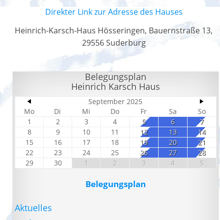
Direkter Link zur Adresse des Hauses
Heinrich-Karsch-Haus Hösseringen, Bauernstraße 13,
29556 Suderburg
Belegungsplan
Heinrich Karsch Haus
September 2025
Mo
Di
Mi
Do
Fr
Sa
So
1
2
3
4
5
6
7
8
9
10
11
12
13
14
15
16
17
18
19
20
21
22
23
24
25
26
27
28
29
30
1
2
3
4
5
Belegungsplan
Aktuelles