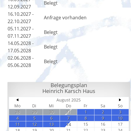
Belegt
12.09.2027
16.10.2027 -
Anfrage vorhanden
22.10.2027
05.11.2027 -
Belegt
07.11.2027
14.05.2028 -
Belegt
17.05.2028
02.06.2028 -
Belegt
05.06.2028
Belegungsplan
Heinrich Karsch Haus
August 2025
Mo
Di
Mi
Do
Fr
Sa
So
28
29
30
31
1
2
3
4
5
6
7
8
9
10
11
12
13
14
15
16
17
18
19
20
21
22
23
24