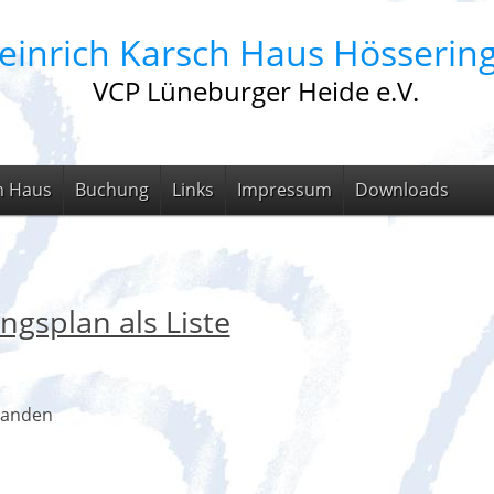
einrich Karsch Haus Hösserin
VCP Lüneburger Heide e.V.
m Haus
Buchung
Links
Impressum
Downloads
ngsplan als Liste
handen