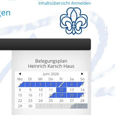
Inhaltsübersicht
Anmelden
gen
Belegungsplan
Heinrich Karsch Haus
Juni 2026
Mo
Di
Mi
Do
Fr
Sa
So
1
2
3
4
5
6
7
8
9
10
11
12
13
14
15
16
17
18
19
20
21
22
23
24
25
26
27
28
29
30
1
2
3
4
5