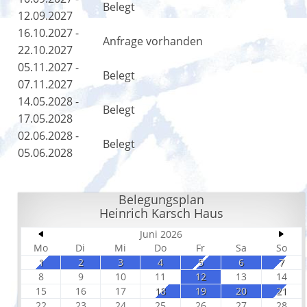
Belegt
12.09.2027
16.10.2027 -
Anfrage vorhanden
22.10.2027
05.11.2027 -
Belegt
07.11.2027
14.05.2028 -
Belegt
17.05.2028
02.06.2028 -
Belegt
05.06.2028
Belegungsplan
Heinrich Karsch Haus
Juni 2026
Mo
Di
Mi
Do
Fr
Sa
So
1
2
3
4
5
6
7
8
9
10
11
12
13
14
15
16
17
18
19
20
21
22
23
24
25
26
27
28