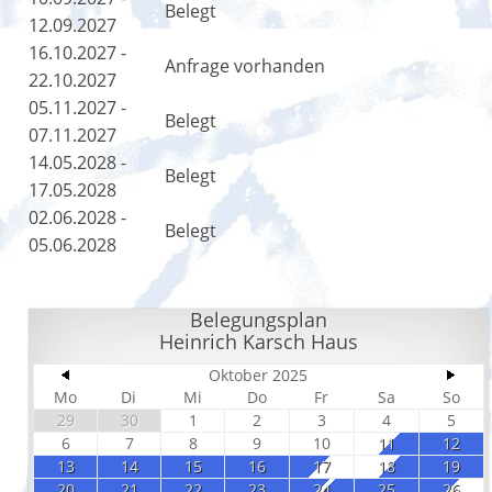
Belegt
12.09.2027
16.10.2027 -
Anfrage vorhanden
22.10.2027
05.11.2027 -
Belegt
07.11.2027
14.05.2028 -
Belegt
17.05.2028
02.06.2028 -
Belegt
05.06.2028
Belegungsplan
Heinrich Karsch Haus
Oktober 2025
Mo
Di
Mi
Do
Fr
Sa
So
29
30
1
2
3
4
5
6
7
8
9
10
11
12
13
14
15
16
17
18
19
20
21
22
23
24
25
26