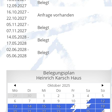
Belegt
12.09.2027
16.10.2027 -
Anfrage vorhanden
22.10.2027
05.11.2027 -
Belegt
07.11.2027
14.05.2028 -
Belegt
17.05.2028
02.06.2028 -
Belegt
05.06.2028
Belegungsplan
Heinrich Karsch Haus
Oktober 2025
Mo
Di
Mi
Do
Fr
Sa
So
29
30
1
2
3
4
5
6
7
8
9
10
11
12
13
14
15
16
17
18
19
20
21
22
23
24
25
26