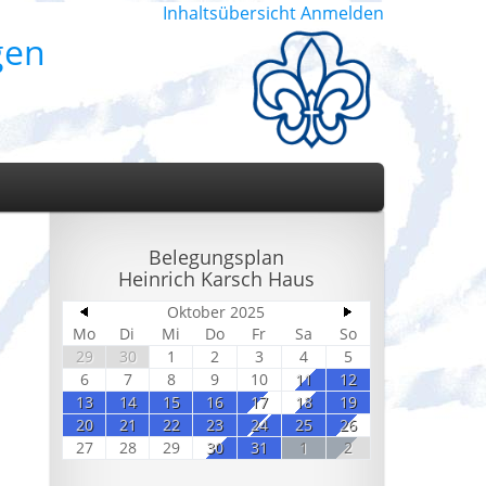
Inhaltsübersicht
Anmelden
gen
Belegungsplan
Heinrich Karsch Haus
Oktober 2025
Mo
Di
Mi
Do
Fr
Sa
So
29
30
1
2
3
4
5
6
7
8
9
10
11
12
13
14
15
16
17
18
19
20
21
22
23
24
25
26
27
28
29
30
31
1
2