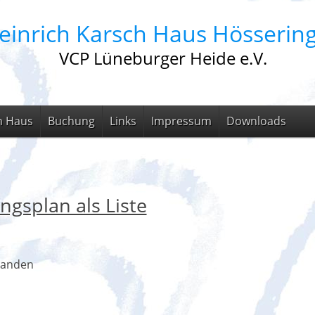
einrich Karsch Haus Hösserin
VCP Lüneburger Heide e.V.
m Haus
Buchung
Links
Impressum
Downloads
ngsplan als Liste
handen