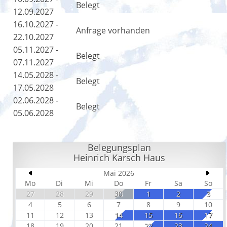
Belegt
12.09.2027
16.10.2027 -
Anfrage vorhanden
22.10.2027
05.11.2027 -
Belegt
07.11.2027
14.05.2028 -
Belegt
17.05.2028
02.06.2028 -
Belegt
05.06.2028
Belegungsplan
Heinrich Karsch Haus
Mai 2026
Mo
Di
Mi
Do
Fr
Sa
So
27
28
29
30
1
2
3
4
5
6
7
8
9
10
11
12
13
14
15
16
17
18
19
20
21
22
23
24