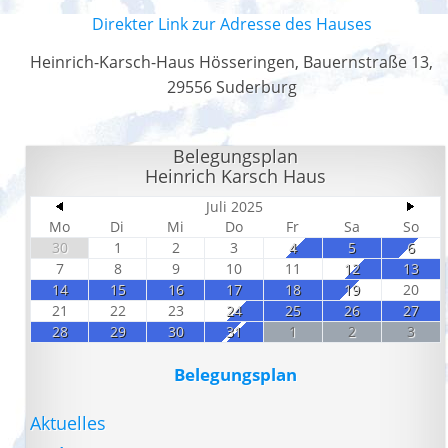
Direkter Link zur Adresse des Hauses
Heinrich-Karsch-Haus Hösseringen, Bauernstraße 13,
29556 Suderburg
Belegungsplan
Heinrich Karsch Haus
Juli 2025
Mo
Di
Mi
Do
Fr
Sa
So
30
1
2
3
4
5
6
7
8
9
10
11
12
13
14
15
16
17
18
19
20
21
22
23
24
25
26
27
28
29
30
31
1
2
3
Belegungsplan
Aktuelles