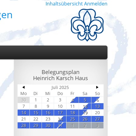
Inhaltsübersicht
Anmelden
gen
Belegungsplan
Heinrich Karsch Haus
Juli 2025
Mo
Di
Mi
Do
Fr
Sa
So
30
1
2
3
4
5
6
7
8
9
10
11
12
13
14
15
16
17
18
19
20
21
22
23
24
25
26
27
28
29
30
31
1
2
3