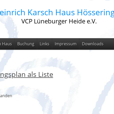
einrich Karsch Haus Hösserin
VCP Lüneburger Heide e.V.
m Haus
Buchung
Links
Impressum
Downloads
ngsplan als Liste
handen