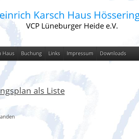
einrich Karsch Haus Hösserin
VCP Lüneburger Heide e.V.
m Haus
Buchung
Links
Impressum
Downloads
ngsplan als Liste
handen