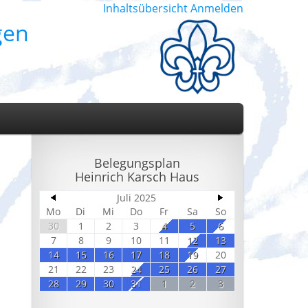
Inhaltsübersicht
Anmelden
gen
Belegungsplan
Heinrich Karsch Haus
Juli 2025
Mo
Di
Mi
Do
Fr
Sa
So
30
1
2
3
4
5
6
7
8
9
10
11
12
13
14
15
16
17
18
19
20
21
22
23
24
25
26
27
28
29
30
31
1
2
3