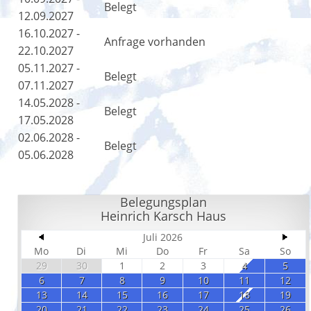
Belegt
12.09.2027
16.10.2027 -
Anfrage vorhanden
22.10.2027
05.11.2027 -
Belegt
07.11.2027
14.05.2028 -
Belegt
17.05.2028
02.06.2028 -
Belegt
05.06.2028
Belegungsplan
Heinrich Karsch Haus
Juli 2026
Mo
Di
Mi
Do
Fr
Sa
So
29
30
1
2
3
4
5
6
7
8
9
10
11
12
13
14
15
16
17
18
19
20
21
22
23
24
25
26