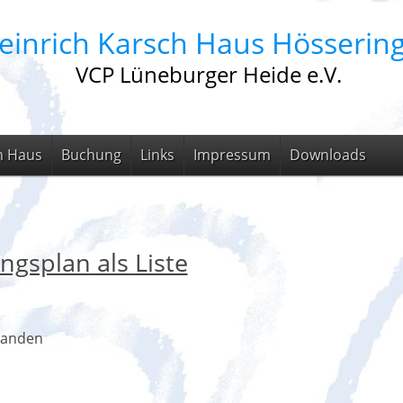
einrich Karsch Haus Hösserin
VCP Lüneburger Heide e.V.
m Haus
Buchung
Links
Impressum
Downloads
ngsplan als Liste
handen