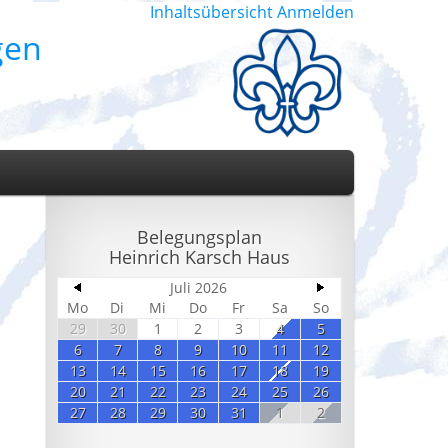
Inhaltsübersicht
Anmelden
gen
Belegungsplan
Heinrich Karsch Haus
Juli 2026
Mo
Di
Mi
Do
Fr
Sa
So
29
30
1
2
3
4
5
6
7
8
9
10
11
12
13
14
15
16
17
18
19
20
21
22
23
24
25
26
27
28
29
30
31
1
2