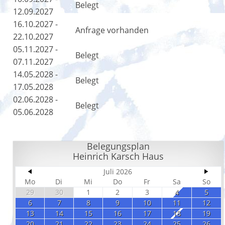
Belegt
12.09.2027
16.10.2027 -
Anfrage vorhanden
22.10.2027
05.11.2027 -
Belegt
07.11.2027
14.05.2028 -
Belegt
17.05.2028
02.06.2028 -
Belegt
05.06.2028
Belegungsplan
Heinrich Karsch Haus
Juli 2026
Mo
Di
Mi
Do
Fr
Sa
So
29
30
1
2
3
4
5
6
7
8
9
10
11
12
13
14
15
16
17
18
19
20
21
22
23
24
25
26