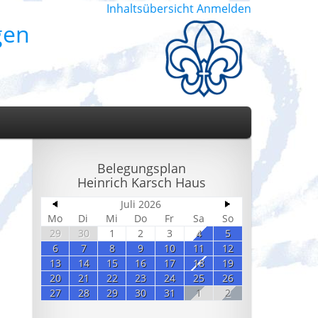
Inhaltsübersicht
Anmelden
gen
Belegungsplan
Heinrich Karsch Haus
Juli 2026
Mo
Di
Mi
Do
Fr
Sa
So
29
30
1
2
3
4
5
6
7
8
9
10
11
12
13
14
15
16
17
18
19
20
21
22
23
24
25
26
27
28
29
30
31
1
2