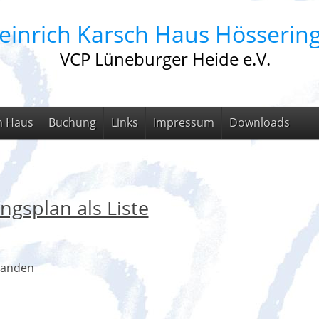
einrich Karsch Haus Hösserin
VCP Lüneburger Heide e.V.
m Haus
Buchung
Links
Impressum
Downloads
ngsplan als Liste
handen