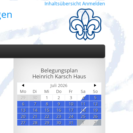
Inhaltsübersicht
Anmelden
gen
Belegungsplan
Heinrich Karsch Haus
Juli 2026
Mo
Di
Mi
Do
Fr
Sa
So
29
30
1
2
3
4
5
6
7
8
9
10
11
12
13
14
15
16
17
18
19
20
21
22
23
24
25
26
27
28
29
30
31
1
2