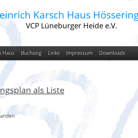
einrich Karsch Haus Hösserin
VCP Lüneburger Heide e.V.
m Haus
Buchung
Links
Impressum
Downloads
ngsplan als Liste
handen