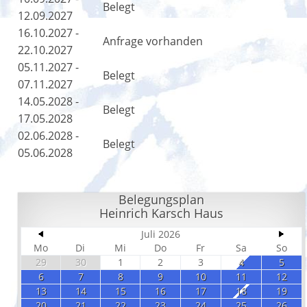
Belegt
12.09.2027
16.10.2027 -
Anfrage vorhanden
22.10.2027
05.11.2027 -
Belegt
07.11.2027
14.05.2028 -
Belegt
17.05.2028
02.06.2028 -
Belegt
05.06.2028
Belegungsplan
Heinrich Karsch Haus
Juli 2026
Mo
Di
Mi
Do
Fr
Sa
So
29
30
1
2
3
4
5
6
7
8
9
10
11
12
13
14
15
16
17
18
19
20
21
22
23
24
25
26