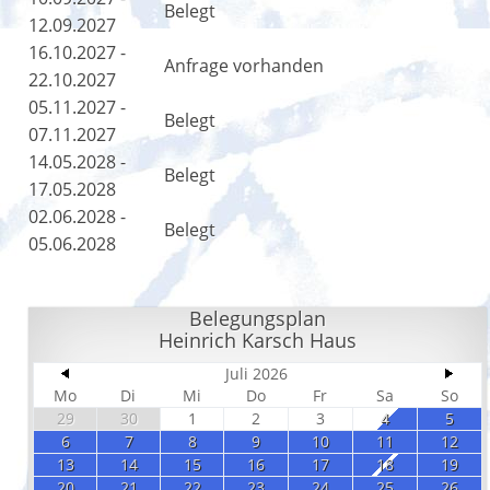
Belegt
12.09.2027
16.10.2027 -
Anfrage vorhanden
22.10.2027
05.11.2027 -
Belegt
07.11.2027
14.05.2028 -
Belegt
17.05.2028
02.06.2028 -
Belegt
05.06.2028
Belegungsplan
Heinrich Karsch Haus
Juli 2026
Mo
Di
Mi
Do
Fr
Sa
So
29
30
1
2
3
4
5
6
7
8
9
10
11
12
13
14
15
16
17
18
19
20
21
22
23
24
25
26